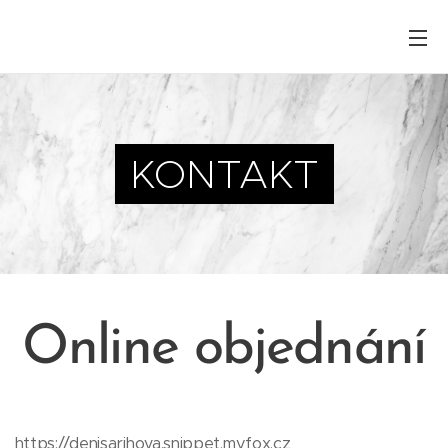
KONTAKT
Online objednání
https://denisarihova.snippet.myfox.cz